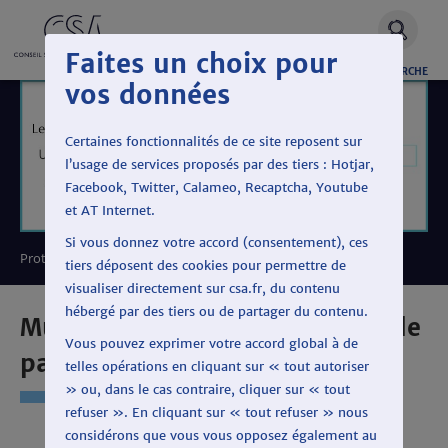
Faites un choix pour
OUVRIR
RECHERCHE
vos données
LA
Certaines fonctionnalités de ce site reposent sur
l’usage de services proposés par des tiers : Hotjar,
Facebook, Twitter, Calameo, Recaptcha, Youtube
et AT Internet.
Si vous donnez votre accord (consentement), ces
Protéger le pluralisme politique
tiers déposent des cookies pour permettre de
visualiser directement sur csa.fr, du contenu
hébergé par des tiers ou de partager du contenu.
Municipales 2020 : les temps de
Vous pouvez exprimer votre accord global à de
parole
telles opérations en cliquant sur « tout autoriser
» ou, dans le cas contraire, cliquer sur « tout
refuser ». En cliquant sur « tout refuser » nous
considérons que vous vous opposez également au