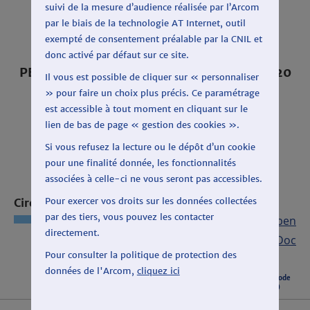
suivi de la mesure d’audience réalisée par l’Arcom
par le biais de la technologie AT Internet, outil
exempté de consentement préalable par la CNIL et
donc activé par défaut sur ce site.
PÉRIODE : DU 3 FÉVRIER AU 13 MARS 2020
Il vous est possible de cliquer sur « personnaliser
SUR RT FRANCE
» pour faire un choix plus précis. Ce paramétrage
est accessible à tout moment en cliquant sur le
lien de bas de page « gestion des cookies ».
Si vous refusez la lecture ou le dépôt d’un cookie
pour une finalité donnée, les fonctionnalités
associées à celle-ci ne vous seront pas accessibles.
Pour exercer vos droits sur les données collectées
Circonscription : PARIS
par des tiers, vous pouvez les contacter
Export CSV
|
Export Open
directement.
Doc
Pour consulter la politique de protection des
données de l'Arcom,
cliquez ici
Listes candidates
Total période
(durée)