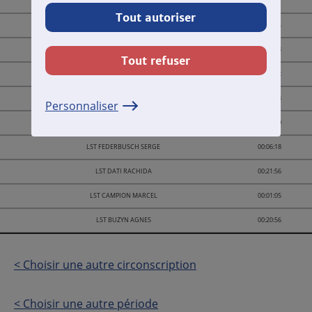
LST BELLIARD DAVID
00:10:31
Tout autoriser
Total des temps de parole
01:34:54
LST VILLANI CEDRIC
00:06:53
Tout refuser
LST SIMONNET DANIELLE
00:05:42
LST HIDALGO ANNE
00:21:03
Personnaliser
LST GRUNENWALD CEDRIC
00:00:30
LST FEDERBUSCH SERGE
00:06:18
LST DATI RACHIDA
00:21:56
LST CAMPION MARCEL
00:01:05
LST BUZYN AGNES
00:20:56
< Choisir une autre circonscription
< Choisir une autre période