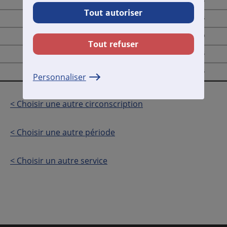
Total des temps de parole
00:21:08
Tout autoriser
LST PIOLLE ERIC
00:06:26
LST NOBLECOURT OLIVIER
00:04:30
Tout refuser
LST CHALAS EMILIE
00:05:46
LST CARIGNON ALAIN
00:04:26
Personnaliser
< Choisir une autre circonscription
< Choisir une autre période
< Choisir un autre service