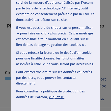
suivi de la mesure d’audience réalisée par l’Arcom
par le biais de la technologie AT Internet, outil
exempté de consentement préalable par la CNIL et
donc activé par défaut sur ce site.
PÉRIODE : DU 3 FÉVRIER AU 13 MARS 2020
Il vous est possible de cliquer sur « personnaliser
SUR FRANCE CULTURE
» pour faire un choix plus précis. Ce paramétrage
est accessible à tout moment en cliquant sur le
lien de bas de page « gestion des cookies ».
Si vous refusez la lecture ou le dépôt d’un cookie
pour une finalité donnée, les fonctionnalités
associées à celle-ci ne vous seront pas accessibles.
Pour exercer vos droits sur les données collectées
Circonscription : GRENOBLE
par des tiers, vous pouvez les contacter
Export CSV
|
Export
directement.
Open Doc
Pour consulter la politique de protection des
données de l'Arcom,
cliquez ici
Listes candidates
Total période
(durée)