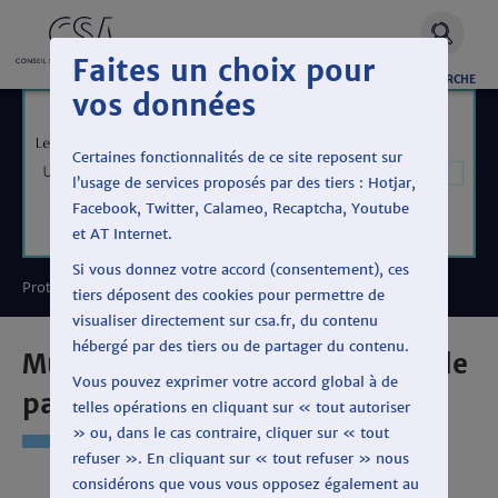
Faites un choix pour
OUVRIR
RECHERCHE
vos données
LA
Certaines fonctionnalités de ce site reposent sur
l’usage de services proposés par des tiers : Hotjar,
Facebook, Twitter, Calameo, Recaptcha, Youtube
et AT Internet.
Si vous donnez votre accord (consentement), ces
Protéger le pluralisme politique
tiers déposent des cookies pour permettre de
visualiser directement sur csa.fr, du contenu
hébergé par des tiers ou de partager du contenu.
Municipales 2020 : les temps de
Vous pouvez exprimer votre accord global à de
parole
telles opérations en cliquant sur « tout autoriser
» ou, dans le cas contraire, cliquer sur « tout
refuser ». En cliquant sur « tout refuser » nous
considérons que vous vous opposez également au