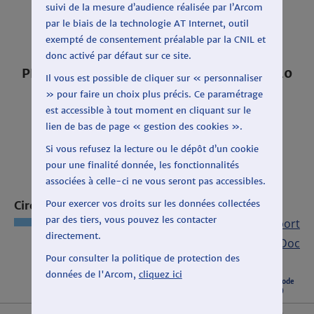
suivi de la mesure d’audience réalisée par l’Arcom
par le biais de la technologie AT Internet, outil
exempté de consentement préalable par la CNIL et
donc activé par défaut sur ce site.
PÉRIODE : DU 3 FÉVRIER AU 6 MARS 2020
Il vous est possible de cliquer sur « personnaliser
SUR FRANCE CULTURE
» pour faire un choix plus précis. Ce paramétrage
est accessible à tout moment en cliquant sur le
lien de bas de page « gestion des cookies ».
Si vous refusez la lecture ou le dépôt d’un cookie
pour une finalité donnée, les fonctionnalités
associées à celle-ci ne vous seront pas accessibles.
Pour exercer vos droits sur les données collectées
Circonscription : SAILLANS
par des tiers, vous pouvez les contacter
Export CSV
|
Export
directement.
Open Doc
Pour consulter la politique de protection des
données de l'Arcom,
cliquez ici
Listes candidates
Total période
(durée)