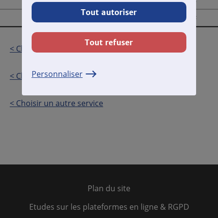
Total des temps de parole
00:00:42
Tout autoriser
LST KARAGIANNIS FERNAND
00:00:42
Tout refuser
< Choisir une autre circonscription
Personnaliser
< Choisir une autre période
< Choisir un autre service
Plan du site
Etudes sur les plateformes en ligne & RGPD