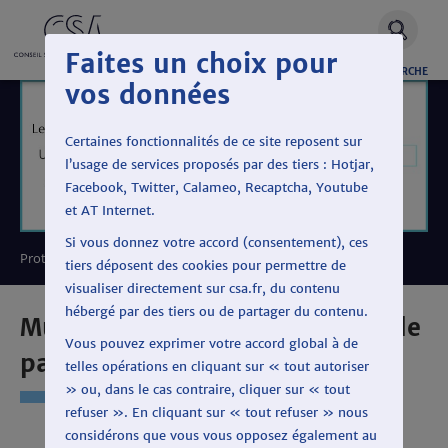
Faites un choix pour
OUVRIR
RECHERCHE
vos données
LA
Certaines fonctionnalités de ce site reposent sur
l’usage de services proposés par des tiers : Hotjar,
Facebook, Twitter, Calameo, Recaptcha, Youtube
et AT Internet.
Si vous donnez votre accord (consentement), ces
Protéger le pluralisme politique
tiers déposent des cookies pour permettre de
visualiser directement sur csa.fr, du contenu
hébergé par des tiers ou de partager du contenu.
Municipales 2020 : les temps de
Vous pouvez exprimer votre accord global à de
parole
telles opérations en cliquant sur « tout autoriser
» ou, dans le cas contraire, cliquer sur « tout
refuser ». En cliquant sur « tout refuser » nous
considérons que vous vous opposez également au