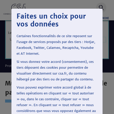
Faites un choix pour
OUVRIR
RECHERCHE
vos données
LA
Certaines fonctionnalités de ce site reposent sur
l’usage de services proposés par des tiers : Hotjar,
Facebook, Twitter, Calameo, Recaptcha, Youtube
et AT Internet.
Si vous donnez votre accord (consentement), ces
Protéger le pluralisme politique
tiers déposent des cookies pour permettre de
visualiser directement sur csa.fr, du contenu
hébergé par des tiers ou de partager du contenu.
Municipales 2020 : les temps de
Vous pouvez exprimer votre accord global à de
parole
telles opérations en cliquant sur « tout autoriser
» ou, dans le cas contraire, cliquer sur « tout
refuser ». En cliquant sur « tout refuser » nous
considérons que vous vous opposez également au