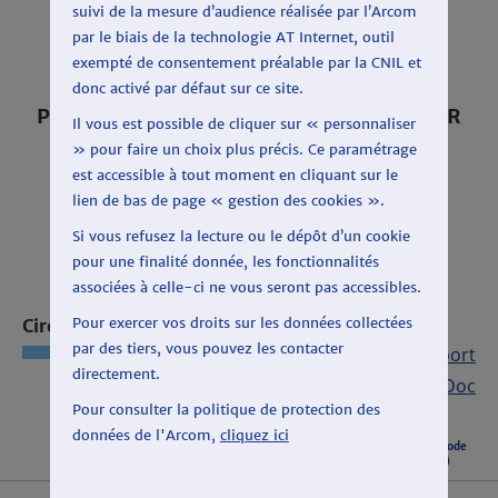
suivi de la mesure d’audience réalisée par l’Arcom
par le biais de la technologie AT Internet, outil
exempté de consentement préalable par la CNIL et
donc activé par défaut sur ce site.
PÉRIODE : DU 3 AU 28 FÉVRIER 2020 SUR
Il vous est possible de cliquer sur « personnaliser
FRANCE CULTURE
» pour faire un choix plus précis. Ce paramétrage
est accessible à tout moment en cliquant sur le
lien de bas de page « gestion des cookies ».
Si vous refusez la lecture ou le dépôt d’un cookie
pour une finalité donnée, les fonctionnalités
associées à celle-ci ne vous seront pas accessibles.
Pour exercer vos droits sur les données collectées
Circonscription : MARSEILLE
par des tiers, vous pouvez les contacter
Export CSV
|
Export
directement.
Open Doc
Pour consulter la politique de protection des
données de l'Arcom,
cliquez ici
Listes candidates
Total période
(durée)