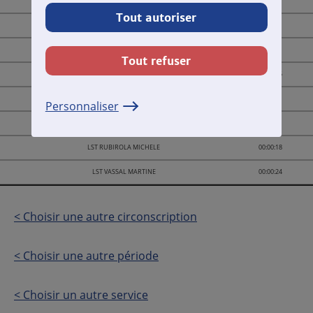
Total des temps de parole
00:02:31
Tout autoriser
LST BARLES SEBASTIEN
00:00:31
LST BERLAND YVON
00:00:21
Tout refuser
LST GHALI SAMIA
00:00:15
LST GILLES BRUNO
00:00:21
Personnaliser
LST RAVIER STEPHANE
00:00:21
LST RUBIROLA MICHELE
00:00:18
LST VASSAL MARTINE
00:00:24
< Choisir une autre circonscription
< Choisir une autre période
< Choisir un autre service