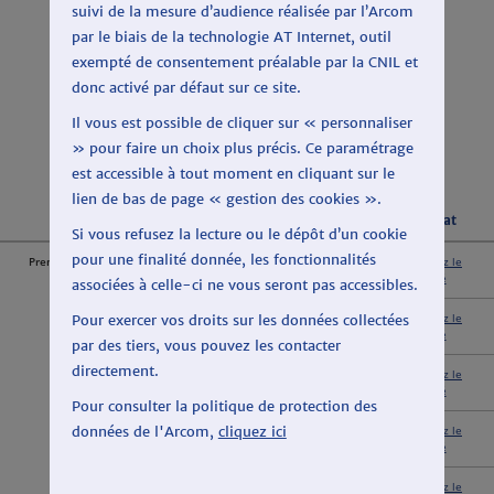
suivi de la mesure d’audience réalisée par l’Arcom
par le biais de la technologie AT Internet, outil
exempté de consentement préalable par la CNIL et
LES TEMPS DE PAROLE SUR RMC
donc activé par défaut sur ce site.
Il vous est possible de cliquer sur « personnaliser
» pour faire un choix plus précis. Ce paramétrage
est accessible à tout moment en cliquant sur le
lien de bas de page « gestion des cookies ».
Période relevée
Résultat
Si vous refusez la lecture ou le dépôt d’un cookie
pour une finalité donnée, les fonctionnalités
Premier tour
Du 3 au 14 février 2020
Consultez le
relevé
associées à celle-ci ne vous seront pas accessibles.
Pour exercer vos droits sur les données collectées
Du 3 au 21 février 2020
Consultez le
relevé
par des tiers, vous pouvez les contacter
directement.
Du 3 au 28 février 2020
Consultez le
relevé
Pour consulter la politique de protection des
données de l'Arcom,
cliquez ici
Du 3 février au 6 mars 2020
Consultez le
relevé
Du 3 février au 13 mars 2020
Consultez le