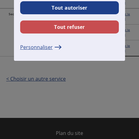
relevé
Tout autoriser
Second tour
Du 8 au 12 juin 2020
Consultez le
relevé
Tout refuser
Du 8 au 19 juin 2020
Consultez le
relevé
Personnaliser
Du 8 au 26 juin 2020
Consultez le
relevé
< Choisir un autre service
Plan du site