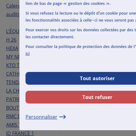
lien de bas de page « gestion des cookies ».
CANDIDATS
Calendrier des
Si vous refusez la lecture ou le dépôt d’un cookie pour une
auditions
les fonctionnalités associées à celle-ci ne vous seront pas 
Auditions du projet :
Pour exercer vos droits sur les données collectées par des 
L’ÉQUIPE HD
CHÉRIE HD
les contacter directement.
H 26
Pour consulter la politique de protection des données de 
HEXA
ici
MY NRJ
Le Mercredi 14 mars
KTO TÉLÉVISION
2012 à 17:10
CATHOLIQUE
Tout autoriser
TENDANCES 24
LA CHAÎNE DU
Tout refuser
PATRIMOINE
BOUTIQUE & CO.
RMC DÉCOUVERTE
Personnaliser
AMIS TV
ID FRANCE 1