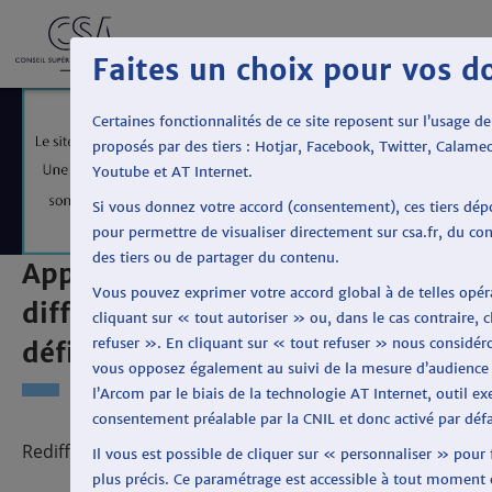
Faites un choix pour vos d
Certaines fonctionnalités de ce site reposent sur l’usage de
proposés par des tiers : Hotjar, Facebook, Twitter, Calame
Youtube et AT Internet.
Si vous donnez votre accord (consentement), ces tiers dép
pour permettre de visualiser directement sur csa.fr, du c
des tiers ou de partager du contenu.
Appel à candidatures pour la
Vous pouvez exprimer votre accord global à de telles opér
diffusion de 6 chaînes en haute
cliquant sur « tout autoriser » ou, dans le cas contraire, c
refuser ». En cliquant sur « tout refuser » nous considé
définition sur la TNT
vous opposez également au suivi de la mesure d’audience 
l’Arcom par le biais de la technologie AT Internet, outil e
consentement préalable par la CNIL et donc activé par défau
AUDITIONS
Rediffusions
Il vous est possible de cliquer sur « personnaliser » pour 
PUBLIQUES DES
plus précis. Ce paramétrage est accessible à tout moment e