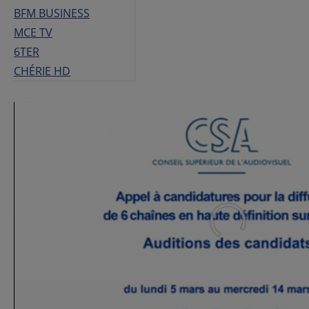
BFM BUSINESS
MCE TV
6TER
CHÉRIE HD
0
seconds
of
47
minutes,
6
seconds