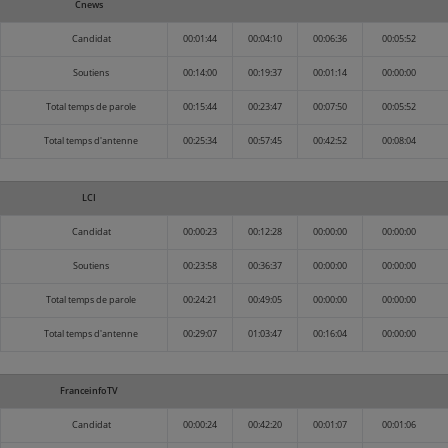
Cnews
Candidat
00:01:44
00:04:10
00:06:36
00:05:52
Soutiens
00:14:00
00:19:37
00:01:14
00:00:00
Total temps de parole
00:15:44
00:23:47
00:07:50
00:05:52
Total temps d'antenne
00:25:34
00:57:45
00:42:52
00:08:04
LCI
Candidat
00:00:23
00:12:28
00:00:00
00:00:00
Soutiens
00:23:58
00:36:37
00:00:00
00:00:00
Total temps de parole
00:24:21
00:49:05
00:00:00
00:00:00
Total temps d'antenne
00:29:07
01:03:47
00:16:04
00:00:00
FranceinfoTV
Candidat
00:00:24
00:42:20
00:01:07
00:01:06