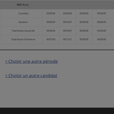
RMC Story
Candidat
00:00:36
00:00:00
00:00:00
00:00:00
Soutiens
00:06:09
00:03:47
00:00:00
00:00:00
Total temps de parole
00:06:45
00:03:47
00:00:00
00:00:00
Total temps d'antenne
00:07:43
00:12:31
00:00:00
00:00:00
< Choisir une autre période
< Choisir un autre candidat