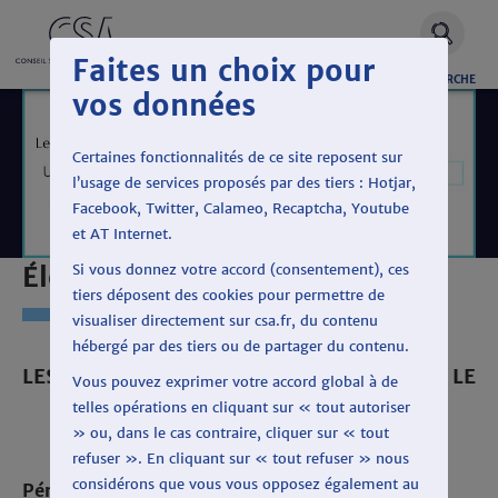
Faites un choix pour
OUVRIR
RECHERCHE
vos données
LA
Certaines fonctionnalités de ce site reposent sur
l’usage de services proposés par des tiers : Hotjar,
Facebook, Twitter, Calameo, Recaptcha, Youtube
et AT Internet.
Élection présidentielle 2022
Si vous donnez votre accord (consentement), ces
tiers déposent des cookies pour permettre de
visualiser directement sur csa.fr, du contenu
hébergé par des tiers ou de partager du contenu.
LES TEMPS DE PAROLE ET D´ANTENNE DE
LE
Vous pouvez exprimer votre accord global à de
PEN MARINE
telles opérations en cliquant sur « tout autoriser
» ou, dans le cas contraire, cliquer sur « tout
refuser ». En cliquant sur « tout refuser » nous
considérons que vous vous opposez également au
Période : Du 28 mars au 3 avril 2022