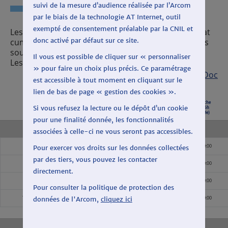
suivi de la mesure d’audience réalisée par l’Arcom
par le biais de la technologie AT Internet, outil
exempté de consentement préalable par la CNIL et
Les temps de parole affichés au profit d'un candidat
donc activé par défaut sur ce site.
cumulent les temps de parole du candidat et de ses
soutiens transmis par les diffuseurs.
Il vous est possible de cliquer sur « personnaliser
Les temps d'antenne incluent les temps de parole.
» pour faire un choix plus précis. Ce paramétrage
Export CSV
|
Export Open Doc
est accessible à tout moment en cliquant sur le
lien de bas de page « gestion des cookies ».
Candidat
Tranche
Tranche
Tranche
Tranche
Si vous refusez la lecture ou le dépôt d’un cookie
6h-9h
9h-18h
18h-24h
0h-6h
(durée)
(durée)
(durée)
(durée)
pour une finalité donnée, les fonctionnalités
TF1
associées à celle-ci ne vous seront pas accessibles.
Candidat
00:00:00
00:00:00
00:00:45
00:00:00
Pour exercer vos droits sur les données collectées
par des tiers, vous pouvez les contacter
Soutiens
00:00:00
00:00:00
00:00:00
00:00:00
directement.
Total temps de parole
00:00:00
00:00:00
00:00:45
00:00:00
Pour consulter la politique de protection des
données de l'Arcom,
cliquez ici
Total temps d'antenne
00:00:00
00:00:00
00:01:24
00:00:00
France2