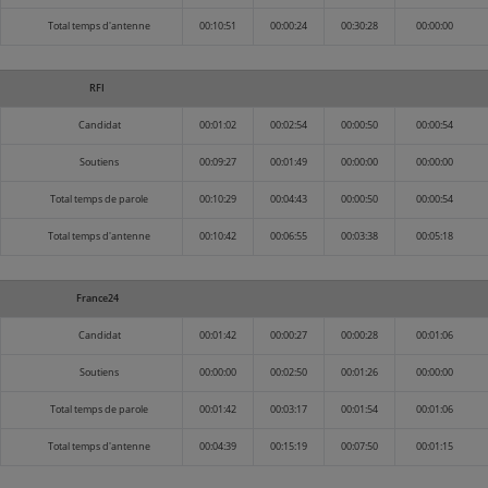
Total temps d'antenne
00:10:51
00:00:24
00:30:28
00:00:00
RFI
Candidat
00:01:02
00:02:54
00:00:50
00:00:54
Soutiens
00:09:27
00:01:49
00:00:00
00:00:00
Total temps de parole
00:10:29
00:04:43
00:00:50
00:00:54
Total temps d'antenne
00:10:42
00:06:55
00:03:38
00:05:18
France24
Candidat
00:01:42
00:00:27
00:00:28
00:01:06
Soutiens
00:00:00
00:02:50
00:01:26
00:00:00
Total temps de parole
00:01:42
00:03:17
00:01:54
00:01:06
Total temps d'antenne
00:04:39
00:15:19
00:07:50
00:01:15