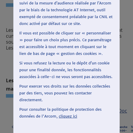
suivi de la mesure d’audience réalisée par l’Arcom
par le biais de la technologie AT Internet, outil
exempté de consentement préalable par la CNIL et
donc activé par défaut sur ce site.
Les temps de parole affichés au profit d'un candidat
Il vous est possible de cliquer sur « personnaliser
cumulent les temps de parole du candidat et de ses
» pour faire un choix plus précis. Ce paramétrage
soutiens transmis par les diffuseurs.
est accessible à tout moment en cliquant sur le
Les temps d'antenne incluent les temps de parole.
lien de bas de page « gestion des cookies ».
Si vous refusez la lecture ou le dépôt d’un cookie
pour une finalité donnée, les fonctionnalités
associées à celle-ci ne vous seront pas accessibles.
Les émissions d'information (journaux et
Pour exercer vos droits sur les données collectées
magazines)
par des tiers, vous pouvez les contacter
directement.
Pour consulter la politique de protection des
Export CSV
|
Export Open Doc
données de l'Arcom,
cliquez ici
Candidat
Tranche
Tranche
Tranche
Tranche
Tranche
Tranche
Tranche
T
06:00-
06:00-
09:30-
09:30-
18:00-
18:00-
00:00-
0