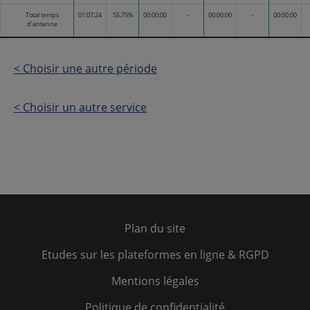
Total temps
01:07:24
55.75%
00:00:00
-
00:00:00
-
00:00:00
d'antenne
< Choisir une autre période
< Choisir un autre service
Plan du site
Etudes sur les plateformes en ligne & RGPD
Mentions légales
Politique de confidentialité