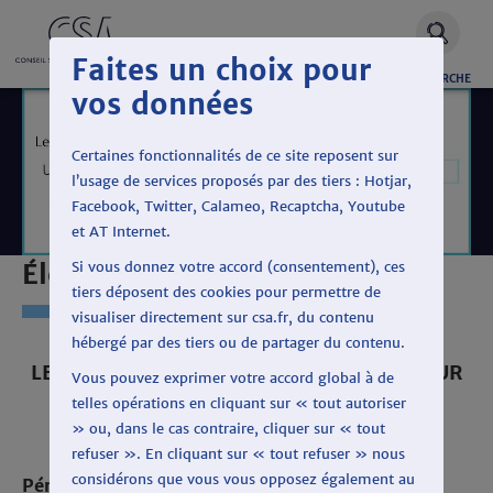
Faites un choix pour
OUVRIR
RECHERCHE
vos données
LA
Certaines fonctionnalités de ce site reposent sur
l’usage de services proposés par des tiers : Hotjar,
Facebook, Twitter, Calameo, Recaptcha, Youtube
et AT Internet.
Élection présidentielle 2017
Si vous donnez votre accord (consentement), ces
tiers déposent des cookies pour permettre de
visualiser directement sur csa.fr, du contenu
hébergé par des tiers ou de partager du contenu.
LES TEMPS DE PAROLE ET D´ANTENNE SUR
Vous pouvez exprimer votre accord global à de
RMCDECOUVERTE
telles opérations en cliquant sur « tout autoriser
» ou, dans le cas contraire, cliquer sur « tout
refuser ». En cliquant sur « tout refuser » nous
considérons que vous vous opposez également au
Période : Du 24 au 30 avril